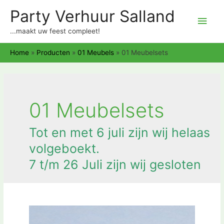
Party Verhuur Salland
Hoo
...maakt uw feest compleet!
Home
»
Producten
»
01 Meubels
»
01 Meubelsets
01 Meubelsets
Tot en met 6 juli zijn wij helaas
volgeboekt.
7 t/m 26 Juli zijn wij gesloten