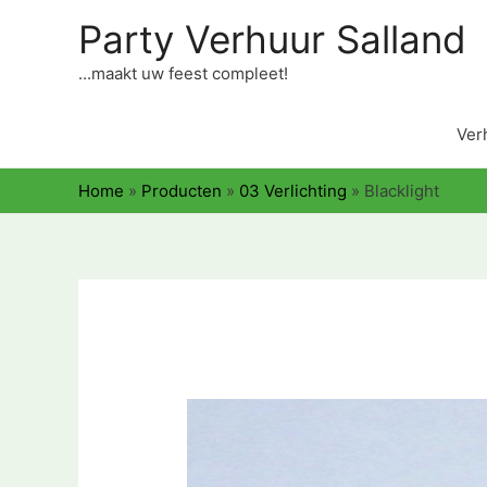
Party Verhuur Salland
...maakt uw feest compleet!
Ver
Home
»
Producten
»
03 Verlichting
»
Blacklight