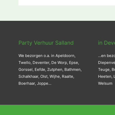
navigatie
Party Verhuur Salland
in Dev
We bezorgen o.a. in Apeldoorn,
…en bezo
Twello, Deventer, De Worp, Epse,
Diepenvee
Gorssel, Eefde, Zutphen, Bathmen,
Teuge, B
Schalkhaar, Olst, Wijhe, Raalte,
Heeten, L
Boerhaar, Joppe…
Welsum