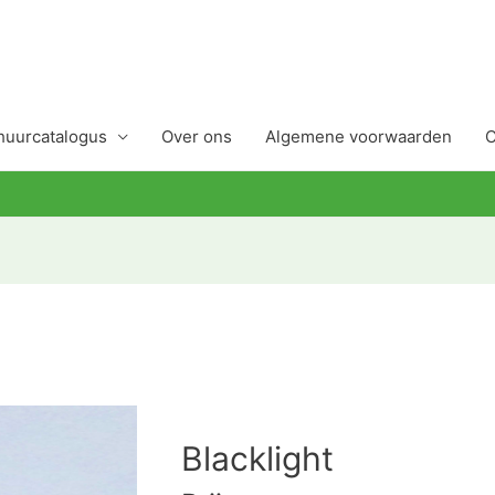
huurcatalogus
Over ons
Algemene voorwaarden
C
Blacklight