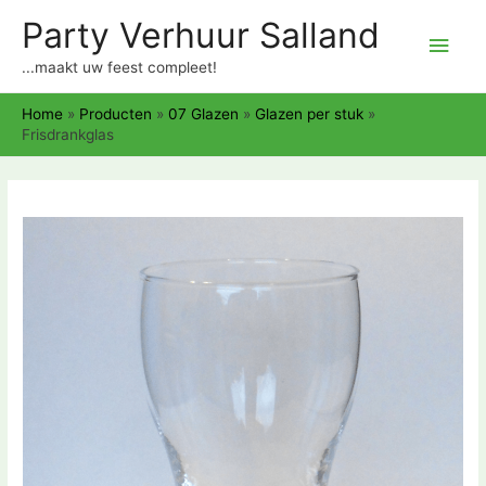
Party Verhuur Salland
Hoo
...maakt uw feest compleet!
Home
»
Producten
»
07 Glazen
»
Glazen per stuk
»
Frisdrankglas