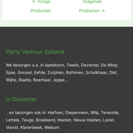
Bericht
←
Vorige
Volgende
navigatie
Producten
Producten
→
Party Verhuur Salland
We bezorgen o.a. in Apeldoorn, Twello, Deventer, De Worp,
Epse, Gorssel, Eefde, Zutphen, Bathmen, Schalkhaar, Olst,
Wijhe, Raalte, Boerhaar, Joppe…
in Deventer
…en bezorgen ook in: Harfsen, Diepenveen, Wilp, Terwolde,
Lettele, Teuge, Broekland, Heeten, Nieuw Heeten, Laren,
Voorst, Klarenbeek, Welsum