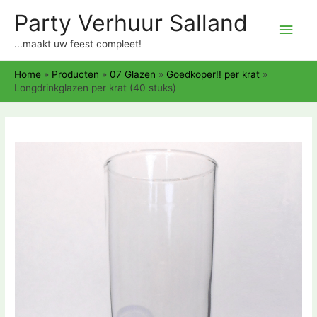
Party Verhuur Salland
Hoo
...maakt uw feest compleet!
Home
»
Producten
»
07 Glazen
»
Goedkoper!! per krat
»
Longdrinkglazen per krat (40 stuks)