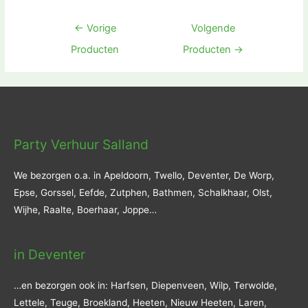
Bericht
←
Vorige
Volgende
navigatie
Producten
Producten
→
Party Verhuur Salland
We bezorgen o.a. in Apeldoorn, Twello, Deventer, De Worp,
Epse, Gorssel, Eefde, Zutphen, Bathmen, Schalkhaar, Olst,
Wijhe, Raalte, Boerhaar, Joppe…
in Deventer
…en bezorgen ook in: Harfsen, Diepenveen, Wilp, Terwolde,
Lettele, Teuge, Broekland, Heeten, Nieuw Heeten, Laren,