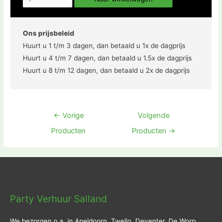
Ons prijsbeleid
Huurt u 1 t/m 3 dagen, dan betaald u 1x de dagprijs
Huurt u 4 t/m 7 dagen, dan betaald u 1.5x de dagprijs
Huurt u 8 t/m 12 dagen, dan betaald u 2x de dagprijs
Bericht
←
Vorige
Volgende
navigatie
Producten
Producten
→
Party Verhuur Salland
We bezorgen o.a. in Apeldoorn, Twello, Deventer, De Worp,