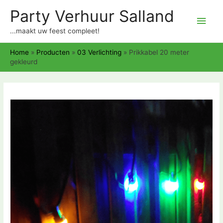
Party Verhuur Salland
Hoo
...maakt uw feest compleet!
Home
»
Producten
»
03 Verlichting
»
Prikkabel 20 meter
gekleurd