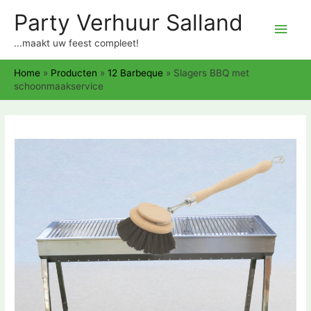
Party Verhuur Salland
Hoo
...maakt uw feest compleet!
Home
»
Producten
»
12 Barbeque
»
Slagers BBQ met
schoonmaakservice