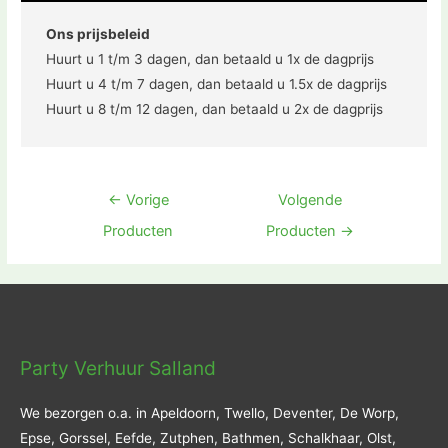
Ons prijsbeleid
Huurt u 1 t/m 3 dagen, dan betaald u 1x de dagprijs
Huurt u 4 t/m 7 dagen, dan betaald u 1.5x de dagprijs
Huurt u 8 t/m 12 dagen, dan betaald u 2x de dagprijs
Bericht
←
Vorige
Volgende
navigatie
Producten
Producten
→
Party Verhuur Salland
We bezorgen o.a. in Apeldoorn, Twello, Deventer, De Worp,
Epse, Gorssel, Eefde, Zutphen, Bathmen, Schalkhaar, Olst,